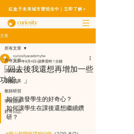
紅盒子未來城市營招生中｜立即了解＞
文章
所有文章
curiosityacademytw
所有文章
2024年8月4日
讀畢需時 1 分鐘
「回去後我還想再增加一些
課程回顧
功能。」
競賽成果
教師研習
如何激發學生的好奇心？
學習資源
如何讓學生在課後還想繼續鑽
好奇日記
研？
#圓山初階班課程紀錄
（7/29-8/2）