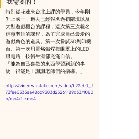
我需要的！
特別從花蓮來台北上課的學員，今年剛
升上國一，過去已經報名過初階班以及
大型遊戲機台的課程，這次第三次報名
信惠老師的課程，為了完成自己最愛的
遊戲角色的道具。第一次嘗試3D列印機
台、第一次用電烙鐵焊接眼罩上的LED
燈電路，技術生澀卻充滿自信。
「能為自己喜歡的東西學習到新的事
物，很滿足！謝謝老師們的指導。」
https://video.wixstatic.com/video/b22eb0_f
73fee0335aa486c9383d25261189d33/1080
p/mp4/file.mp4