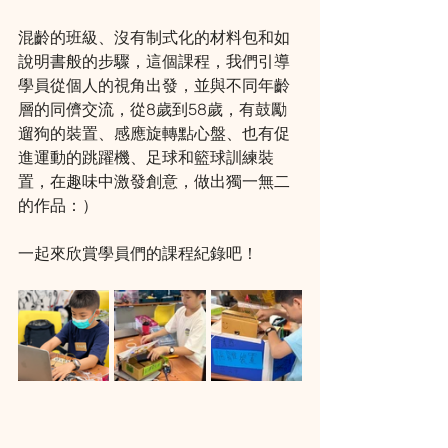
混齡的班級、沒有制式化的材料包和如
說明書般的步驟，這個課程，我們引導
學員從個人的視角出發，並與不同年齡
層的同儕交流，從8歲到58歲，有鼓勵
遛狗的裝置、感應旋轉點心盤、也有促
進運動的跳躍機、足球和籃球訓練裝
置，在趣味中激發創意，做出獨一無二
的作品：）
一起來欣賞學員們的課程紀錄吧！