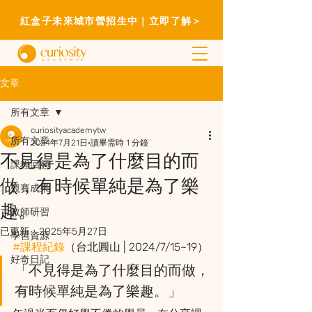
紅盒子未來城市營招生中｜立即了解＞
文章
所有文章
curiosityacademytw
所有文章
2024年7月21日
讀畢需時 1 分鐘
不見得是為了什麼目的而
課程回顧
做，有時候單純是為了樂
競賽成果
趣。
教師研習
已更新：
2025年5月27日
學習資源
#課程紀錄
（台北圓山 | 2024/7/15~19）
好奇日記
「不見得是為了什麼目的而做，
有時候單純是為了樂趣。」