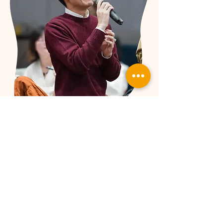
張峻賓
好奇學院 講師
前 PaGamO 線上學習平台產品經理
​前華碩電腦網頁前端工程師
清大動力機械學士