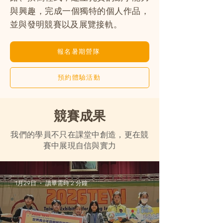
與興趣，完成一個獨特的個人作品，
並與發明競賽以及展覽接軌。
報名暑期營隊
預約體驗活動
​競賽成果
我們的學員不只在課堂中創造，更在競
賽中展現自信與實力
1月29日
讀畢需時 2 分鐘