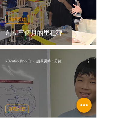
課程回顧
創立三個月的里程碑
2024年9月22日
讀畢需時 1 分鐘
課程回顧
這「5步驟框架」讓發表更流
暢