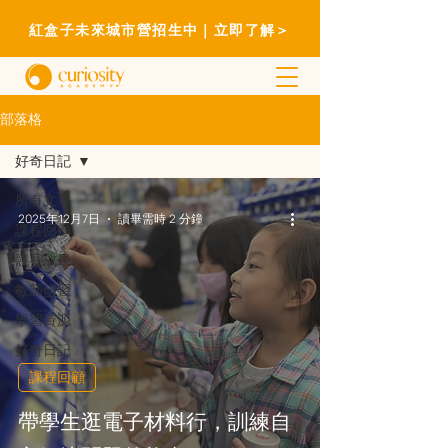
紅盒子未來城市營招生中｜立即了解＞
部落格
好奇日記
所有文章
2025年12月7日
讀畢需時 2 分鐘
課程回顧
競賽成果
教師研習
學習資源
好奇日記
課程回顧
帶學生逛電子材料行，訓練自