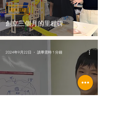
課程回顧
創立三個月的里程碑
2024年9月22日
讀畢需時 1 分鐘
課程回顧
這「5步驟框架」讓發表更流
暢