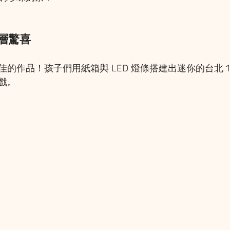
層層驚喜 
的作品！孩子們用紙箱與 LED 燈條搭建出迷你的台北 1
戲。