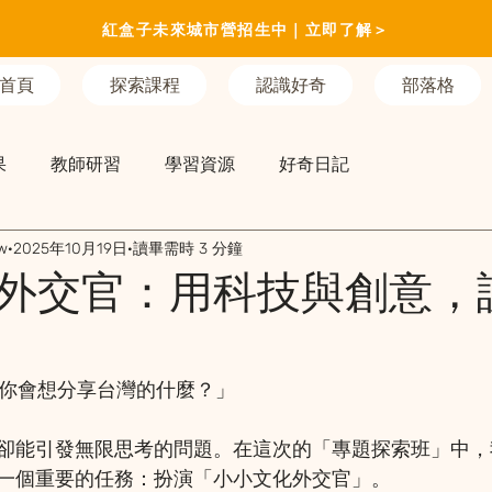
紅盒子未來城市營招生中｜立即了解＞
首頁
探索課程
認識好奇
部落格
果
教師研習
學習資源
好奇日記
w
2025年10月19日
讀畢需時 3 分鐘
外交官：用科技與創意，
…你會想分享台灣的什麼？」
卻能引發無限思考的問題。在這次的「專題探索班」中，
一個重要的任務：扮演「小小文化外交官」。