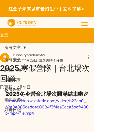
紅盒子未來城市營招生中｜立即了解＞
文章
所有文章
curiosityacademytw
所有文章
2025年1月26日
讀畢需時 1 分鐘
2025 寒假營隊｜台北場次
課程回顧
回顧
競賽成果
已更新：
2月11日
教師研習
2025冬令營台北場次圓滿結束啦🎉
學習資源
https://video.wixstatic.com/video/b22eb0_
69a0e885dedc460084f3f4aa3cca3bcf/480
好奇日記
p/mp4/file.mp4